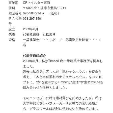
事業部
CFマイスター東海
住所
〒502-0911 岐阜市北島1-3-11
電話番号
070-5640-2447 （近松）
ＦＡＸ番
058-297-3501
号
設立
2003年6月
代表
代表取締役 近松慶孝
資格
一級建築士・・・１名 ／ 気密測定技能者・・・１
名
代表者自己紹介
2003年6月、私はTimberLife一級建築士事務所を開業し
ました。
過去に私自身も苦しんだ「脱シックハウス」を使命と
考え、「木と自然素材のナチュラルハウス」をコンセ
プトに、“木”を意味するTimberと“生活”や“生命”のLifeを
組み合わせた名称としました。
そのコンセプトに叶う素材選びを始めましたが、私は
大学時代とプレハブメーカー研究職での苦い経験か
ら、グラスウールは絶対に使わないと決めていまし