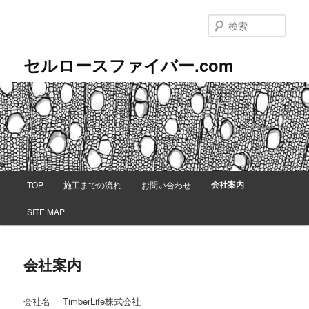
メ
イ
検
ン
索
コ
セルロースファイバー.com
ン
テ
ン
ツ
へ
移
動
メ
会社案内
TOP
施工までの流れ
お問い合わせ
イ
ン
SITE MAP
メ
ニ
ュ
会社案内
ー
会社名
TimberLife株式会社