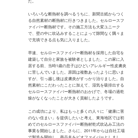
た。
いろいろな断熱材を調べるうちに、新聞古紙からつく
る自然素材の断熱材に行きつきました。セルロースフ
ァイバー断熱材です。その施工方法も大変ユニーク
で、壁の中に吹込みすることによって隙間なく隅々ま
で充填できる点も気に入りました。
早速、セルロースファイバー断熱材を採用した自宅を
建築して自分と家族を被験者としました。この家に入
居する前、当時1歳の息子はひどいアレルギー性皮膚炎
に苦しんでいました。原因は複数あったように思いま
すが、引っ越し後は皮膚炎がすっかり治りました。自
然素材にこだわったことに加えて、湿気を吸排出する
セルロースファイバー断熱材のおかげで、冬場の過乾
燥がなくなったことが大きく貢献したようです。
この成功により、私はもっと多くの人々に「健康に害
のない住まい」を提供したいと考え、東海地区では初
めてのセルロースファイバー断熱材乾式吹込み工法の
事業を開始しました。さらに、2011年からは自社工場
で製造を開始し、商品名をビオファイバーとしまし