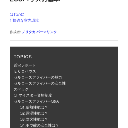
ゲ
ー
はじめに
シ
1 快適な室内環境
ョ
ン
作成者:
ノリタカ
パーマリンク
TOPICS
近況レポート
ＥＣＯハウス
セルロースファイバーの魅力
セルロースファイバーの安全性
スペック
CFマイスター資格制度
セルロースファイバーQ&A
Q1.断熱性能は？
Q2.調湿性能は？
Q3.防火性能は？
Q4.ホウ酸の安全性は？