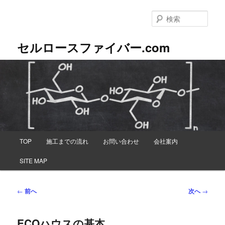
メ
イ
検
ン
索
コ
セルロースファイバー.com
ン
テ
ン
ツ
へ
移
動
メ
TOP
施工までの流れ
お問い合わせ
会社案内
イ
ン
SITE MAP
メ
ニ
ュ
投
←
前へ
次へ
→
ー
稿
ナ
ECOハウスの基本
ビ