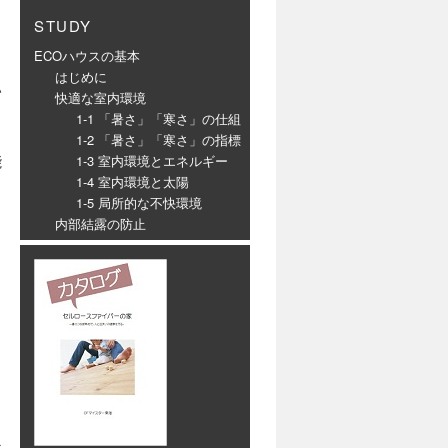
STUDY
ECOハウスの基本
はじめに
い
快適な室内環境
1-1 「暑さ」「寒さ」の仕組
1-2 「暑さ」「寒さ」の指標
能
1-3 室内環境とエネルギー
1-4 室内環境と太陽
1-5 局所的な不快環境
内部結露の防止
、
と