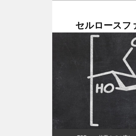
メ
イ
ン
セルロースファ
コ
ン
テ
ン
ツ
へ
移
動
メ