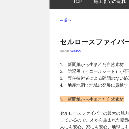
TOP
施工までの流れ
イ
ン
メ
投
←
前へ
ニ
稿
ュ
ナ
ー
セルロースファイバ
ビ
ゲ
投稿日時:
2012-10-04
ー
シ
1. 新聞紙から生まれた自然素材
ョ
2. 防湿層（ビニールシート）が
ン
3. 専任技術者による隙間のない
4. 地産地消で地域の発展に貢献す
1. 新聞紙から生まれた自然素材
セルロースファイバーの最大の魅力
しているので、木から生まれた断熱
人にも安心、家にも安心、地球にも