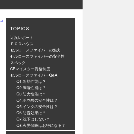
→
TOPICS
近況レポート
ＥＣＯハウス
セルロースファイバーの魅力
セルロースファイバーの安全性
スペック
CFマイスター資格制度
セルロースファイバーQ&A
Q1.断熱性能は？
Q2.調湿性能は？
Q3.防火性能は？
Q4.ホウ酸の安全性は？
Q5.インクの安全性は？
Q6.防音効果は？
と
Q7.沈下はしない？
Q8.火災保険はお得になる？