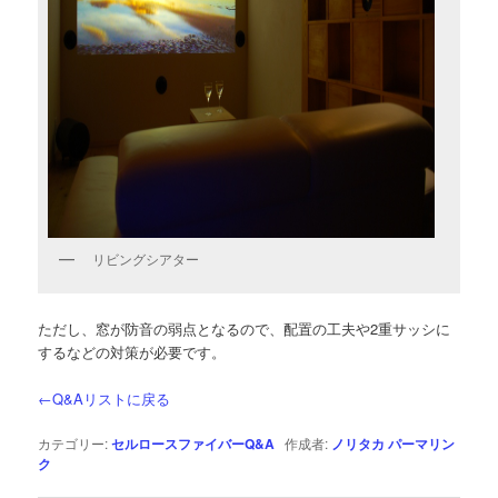
リビングシアター
ただし、窓が防音の弱点となるので、配置の工夫や2重サッシに
するなどの対策が必要です。
←Q&Aリストに戻る
カテゴリー:
セルロースファイバーQ&A
作成者:
ノリタカ
パーマリン
ク