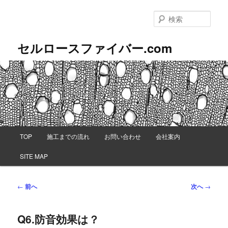
メ
イ
検
ン
索
コ
セルロースファイバー.com
ン
テ
ン
ツ
へ
移
動
メ
TOP
施工までの流れ
お問い合わせ
会社案内
イ
ン
SITE MAP
メ
ニ
ュ
投
←
前へ
次へ
→
ー
稿
ナ
Q6.防音効果は？
ビ
ゲ