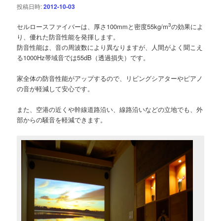
投稿日時:
2012-10-03
ー
シ
3
セルロースファイバーは、厚さ100mmと密度55kg/m
の効果によ
ョ
り、優れた防音性能を発揮します。
ン
防音性能は、音の周波数により異なりますが、人間がよく聞こえ
る1000Hz帯域音では55dB（透過損失）です。
家全体の防音性能がアップするので、リビングシアターやピアノ
の音が軽減して安心です。
また、空港の近くや幹線道路沿い、線路沿いなどの立地でも、外
部からの騒音を軽減できます。