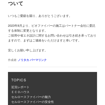
ついて
ー
シ
ョ
いつもご愛顧を賜り、ありがとうございます。
ン
2023年8月より、ビオファイバーの施工はパートナー会社に委託
する体制に変更となります。
ご採用や省エネ設計に関するお問い合わせは引き続き承っており
ますので、まずはご連絡をいただけますと幸いです。
宜しくお願い申し上げます。
作成者:
ノリタカ
パーマリンク
TOPICS
近況レポート
ＥＣＯハウス
セルロースファイバーの魅力
セルロースファイバーの安全性