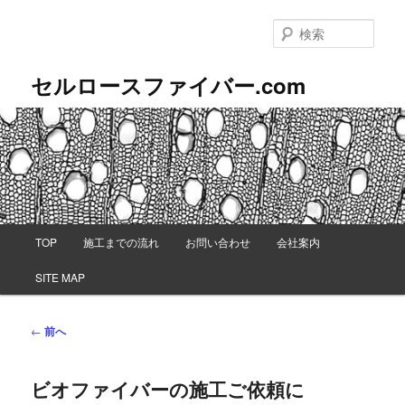
メ
イ
検
ン
索
コ
セルロースファイバー.com
ン
テ
ン
ツ
へ
移
動
メ
TOP
施工までの流れ
お問い合わせ
会社案内
イ
ン
SITE MAP
メ
ニ
ュ
投
←
前へ
ー
稿
ナ
ビオファイバーの施工ご依頼に
ビ
ゲ