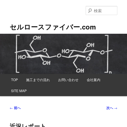
メ
イ
検
ン
索
コ
セルロースファイバー.com
ン
テ
ン
ツ
へ
移
動
メ
TOP
施工までの流れ
お問い合わせ
会社案内
イ
ン
SITE MAP
メ
ニ
ュ
投
←
前へ
次へ
→
ー
稿
ナ
近況レポート
ビ