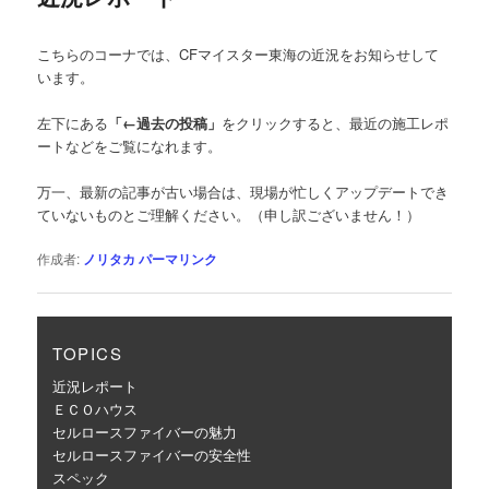
ゲ
ー
こちらのコーナでは、CFマイスター東海の近況をお知らせして
シ
います。
ョ
ン
左下にある
「←過去の投稿」
をクリックすると、最近の施工レポ
ートなどをご覧になれます。
万一、最新の記事が古い場合は、現場が忙しくアップデートでき
ていないものとご理解ください。（申し訳ございません！）
作成者:
ノリタカ
パーマリンク
TOPICS
近況レポート
ＥＣＯハウス
セルロースファイバーの魅力
セルロースファイバーの安全性
スペック