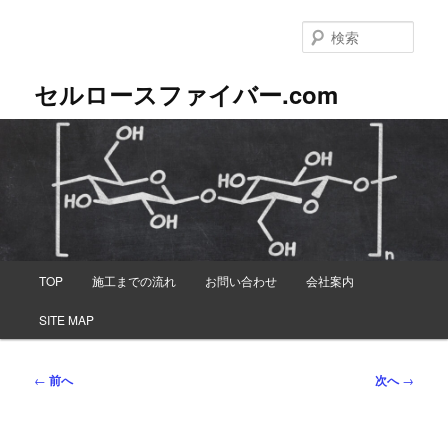
メ
イ
検
ン
索
コ
セルロースファイバー.com
ン
テ
ン
ツ
へ
移
動
メ
TOP
施工までの流れ
お問い合わせ
会社案内
イ
ン
SITE MAP
メ
ニ
ュ
投
←
前へ
次へ
→
ー
稿
ナ
ビ