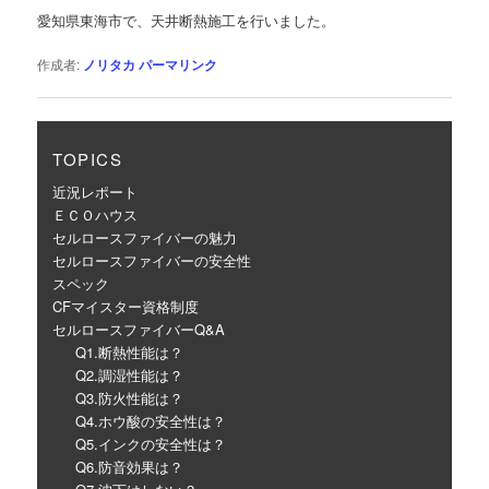
ゲ
愛知県東海市で、天井断熱施工を行いました。
ー
シ
作成者:
ノリタカ
パーマリンク
ョ
ン
TOPICS
近況レポート
ＥＣＯハウス
セルロースファイバーの魅力
セルロースファイバーの安全性
スペック
CFマイスター資格制度
セルロースファイバーQ&A
Q1.断熱性能は？
Q2.調湿性能は？
Q3.防火性能は？
Q4.ホウ酸の安全性は？
Q5.インクの安全性は？
Q6.防音効果は？