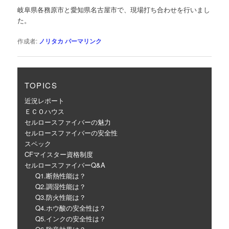
ゲ
岐阜県各務原市と愛知県名古屋市で、現場打ち合わせを行いまし
ー
た。
シ
ョ
作成者:
ノリタカ
パーマリンク
ン
TOPICS
近況レポート
ＥＣＯハウス
セルロースファイバーの魅力
セルロースファイバーの安全性
スペック
CFマイスター資格制度
セルロースファイバーQ&A
Q1.断熱性能は？
Q2.調湿性能は？
Q3.防火性能は？
Q4.ホウ酸の安全性は？
Q5.インクの安全性は？