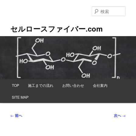
メ
イ
検
ン
索
コ
セルロースファイバー.com
ン
テ
ン
ツ
へ
移
動
メ
TOP
施工までの流れ
お問い合わせ
会社案内
イ
ン
SITE MAP
メ
ニ
ュ
投
←
前へ
次へ
→
ー
稿
ナ
ビ