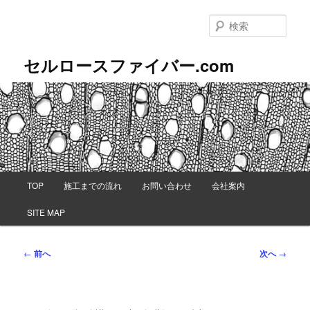
メ
イ
検
ン
索
コ
セルロースファイバー.com
ン
テ
ン
ツ
へ
移
動
メ
TOP
施工までの流れ
お問い合わせ
会社案内
イ
ン
SITE MAP
メ
ニ
ュ
投
←
前へ
次へ
→
ー
稿
ナ
ビ
ゲ