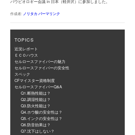
バウビオロギー会議 in 日本（軽井沢）に参加しました。
ー
シ
作成者:
ノリタカ
パーマリンク
ョ
ン
TOPICS
近況レポート
ＥＣＯハウス
セルロースファイバーの魅力
セルロースファイバーの安全性
スペック
CFマイスター資格制度
セルロースファイバーQ&A
Q1.断熱性能は？
Q2.調湿性能は？
Q3.防火性能は？
Q4.ホウ酸の安全性は？
Q5.インクの安全性は？
Q6.防音効果は？
Q7.沈下はしない？