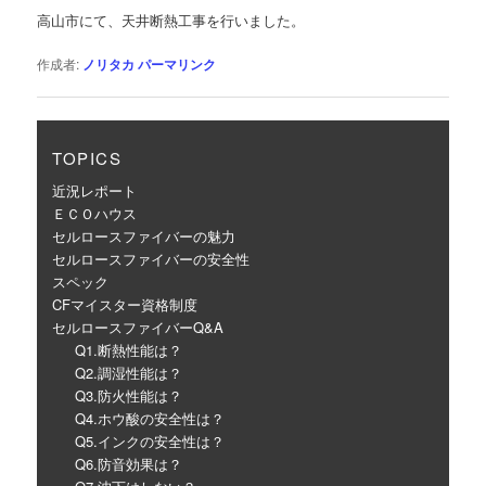
ゲ
高山市にて、天井断熱工事を行いました。
ー
シ
作成者:
ノリタカ
パーマリンク
ョ
ン
TOPICS
近況レポート
ＥＣＯハウス
セルロースファイバーの魅力
セルロースファイバーの安全性
スペック
CFマイスター資格制度
セルロースファイバーQ&A
Q1.断熱性能は？
Q2.調湿性能は？
Q3.防火性能は？
Q4.ホウ酸の安全性は？
Q5.インクの安全性は？
Q6.防音効果は？