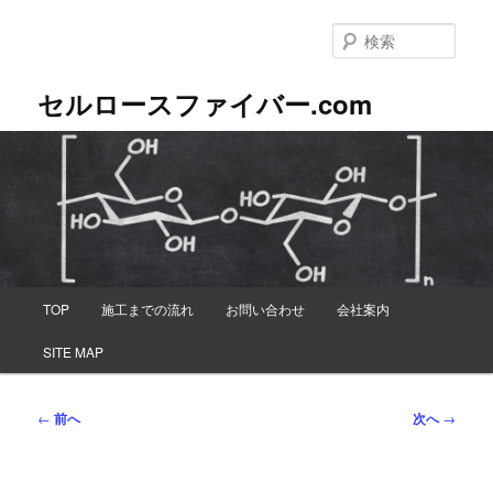
メ
イ
検
ン
索
コ
セルロースファイバー.com
ン
テ
ン
ツ
へ
移
動
メ
TOP
施工までの流れ
お問い合わせ
会社案内
イ
ン
SITE MAP
メ
ニ
ュ
投
←
前へ
次へ
→
ー
稿
ナ
ビ