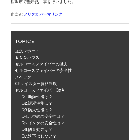
稲沢市で壁断熱工事を行いました。
ー
シ
作成者:
ノリタカ
パーマリンク
ョ
ン
TOPICS
近況レポート
ＥＣＯハウス
セルロースファイバーの魅力
セルロースファイバーの安全性
スペック
CFマイスター資格制度
セルロースファイバーQ&A
Q1.断熱性能は？
Q2.調湿性能は？
Q3.防火性能は？
Q4.ホウ酸の安全性は？
Q5.インクの安全性は？
Q6.防音効果は？
Q7.沈下はしない？