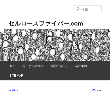
メ
イ
検
ン
索
コ
セルロースファイバー.com
ン
テ
ン
ツ
へ
移
動
メ
TOP
施工までの流れ
お問い合わせ
会社案内
イ
ン
SITE MAP
メ
ニ
ュ
投
←
前へ
次へ
→
ー
稿
ナ
ビ
ゲ