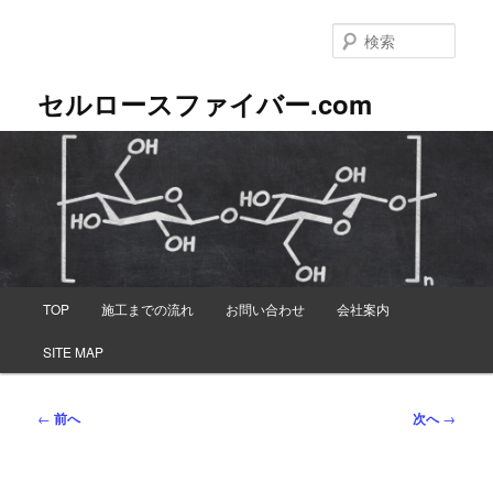
メ
イ
検
ン
索
コ
セルロースファイバー.com
ン
テ
ン
ツ
へ
移
動
メ
TOP
施工までの流れ
お問い合わせ
会社案内
イ
ン
SITE MAP
メ
ニ
ュ
投
←
前へ
次へ
→
ー
稿
ナ
ビ