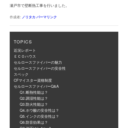
ゲ
瀬戸市で壁断熱工事を行いました。
ー
シ
作成者:
ノリタカ
パーマリンク
ョ
ン
TOPICS
近況レポート
ＥＣＯハウス
セルロースファイバーの魅力
セルロースファイバーの安全性
スペック
CFマイスター資格制度
セルロースファイバーQ&A
Q1.断熱性能は？
Q2.調湿性能は？
Q3.防火性能は？
Q4.ホウ酸の安全性は？
Q5.インクの安全性は？
Q6.防音効果は？