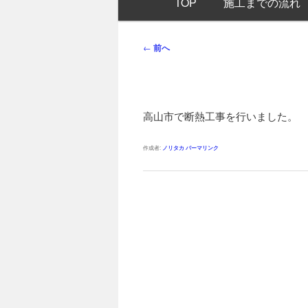
TOP
施工までの流れ
イ
ン
メ
投
←
前へ
ニ
稿
ュ
ナ
ー
ビ
ゲ
高山市で断熱工事を行いました。
ー
シ
作成者:
ノリタカ
パーマリンク
ョ
ン