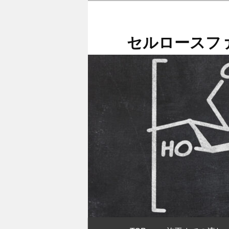
メ
イ
ン
セルロースファ
コ
ン
テ
ン
ツ
へ
移
動
メ