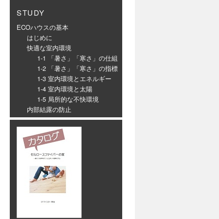
STUDY
ECOハウスの基本
はじめに
快適な室内環境
1-1 「暑さ」「寒さ」の仕組
1-2 「暑さ」「寒さ」の指標
1-3 室内環境とエネルギー
1-4 室内環境と太陽
1-5 局所的な不快環境
内部結露の防止