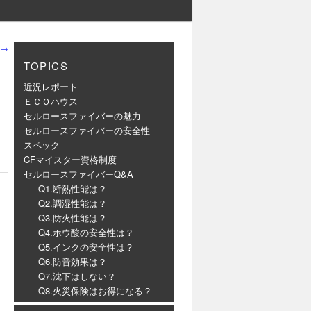
→
TOPICS
近況レポート
ＥＣＯハウス
セルロースファイバーの魅力
セルロースファイバーの安全性
スペック
CFマイスター資格制度
セルロースファイバーQ&A
Q1.断熱性能は？
Q2.調湿性能は？
Q3.防火性能は？
Q4.ホウ酸の安全性は？
Q5.インクの安全性は？
Q6.防音効果は？
Q7.沈下はしない？
Q8.火災保険はお得になる？