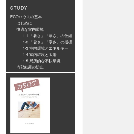
STUDY
ECOハウスの基本
はじめに
快適な室内環境
1-1 「暑さ」「寒さ」の仕組
1-2 「暑さ」「寒さ」の指標
1-3 室内環境とエネルギー
1-4 室内環境と太陽
1-5 局所的な不快環境
内部結露の防止