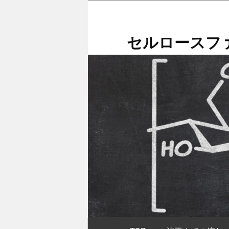
メ
イ
ン
セルロースファ
コ
ン
テ
ン
ツ
へ
移
動
メ