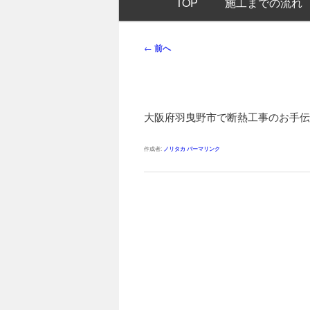
TOP
施工までの流れ
イ
ン
メ
投
←
前へ
ニ
稿
ュ
ナ
ー
ビ
ゲ
大阪府羽曳野市で断熱工事のお手伝
ー
シ
作成者:
ノリタカ
パーマリンク
ョ
ン