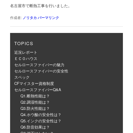
ゲ
名古屋市で断熱工事を行いました。
ー
シ
作成者:
ノリタカ
パーマリンク
ョ
ン
TOPICS
近況レポート
ＥＣＯハウス
セルロースファイバーの魅力
セルロースファイバーの安全性
スペック
CFマイスター資格制度
セルロースファイバーQ&A
Q1.断熱性能は？
Q2.調湿性能は？
Q3.防火性能は？
Q4.ホウ酸の安全性は？
Q5.インクの安全性は？
Q6.防音効果は？