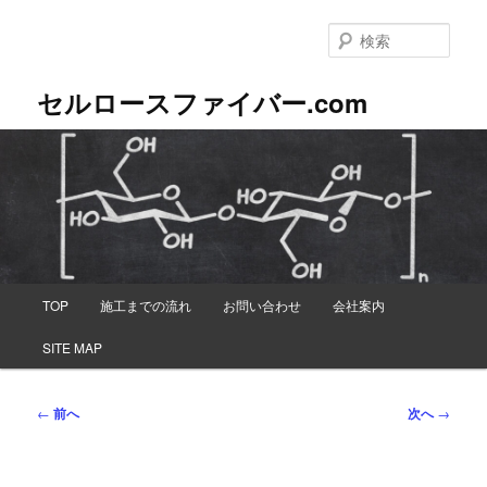
メ
イ
検
ン
索
コ
セルロースファイバー.com
ン
テ
ン
ツ
へ
移
動
メ
TOP
施工までの流れ
お問い合わせ
会社案内
イ
ン
SITE MAP
メ
ニ
ュ
投
←
前へ
次へ
→
ー
稿
ナ
ビ