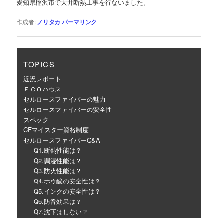
愛知県稲沢市で天井断熱工事を行ないました。
ー
シ
作成者:
ノリタカ
パーマリンク
ョ
ン
TOPICS
近況レポート
ＥＣＯハウス
セルロースファイバーの魅力
セルロースファイバーの安全性
スペック
CFマイスター資格制度
セルロースファイバーQ&A
Q1.断熱性能は？
Q2.調湿性能は？
Q3.防火性能は？
Q4.ホウ酸の安全性は？
Q5.インクの安全性は？
Q6.防音効果は？
Q7.沈下はしない？