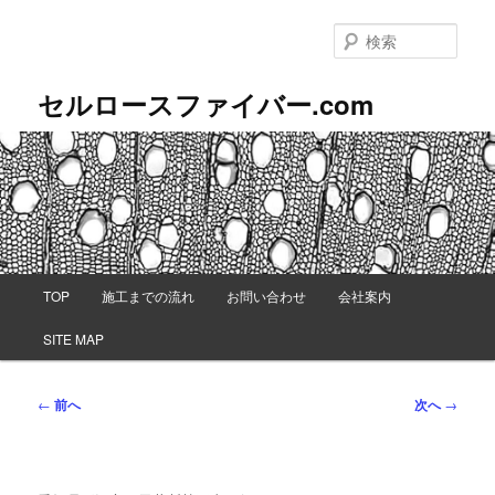
メ
イ
検
ン
索
コ
セルロースファイバー.com
ン
テ
ン
ツ
へ
移
動
メ
TOP
施工までの流れ
お問い合わせ
会社案内
イ
ン
SITE MAP
メ
ニ
ュ
投
←
前へ
次へ
→
ー
稿
ナ
ビ
ゲ