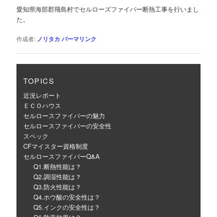
ゲ
愛知県海部郡飛島村でセルローズファイバー断熱工事を行いまし
ー
た。
シ
ョ
作成者:
ノリタカ
パーマリンク
ン
TOPICS
近況レポート
ＥＣＯハウス
セルロースファイバーの魅力
セルロースファイバーの安全性
スペック
CFマイスター資格制度
セルロースファイバーQ&A
Q1.断熱性能は？
Q2.調湿性能は？
Q3.防火性能は？
Q4.ホウ酸の安全性は？
Q5.インクの安全性は？