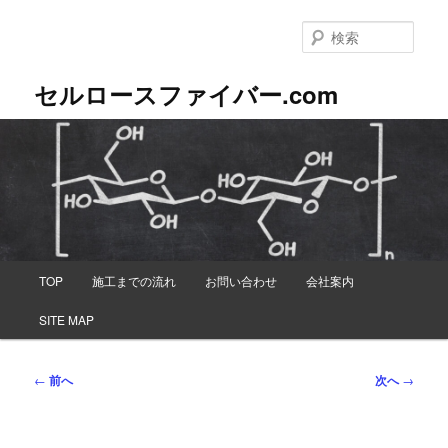
メ
イ
検
ン
索
コ
セルロースファイバー.com
ン
テ
ン
ツ
へ
移
動
メ
TOP
施工までの流れ
お問い合わせ
会社案内
イ
ン
SITE MAP
メ
ニ
ュ
投
←
前へ
次へ
→
ー
稿
ナ
ビ