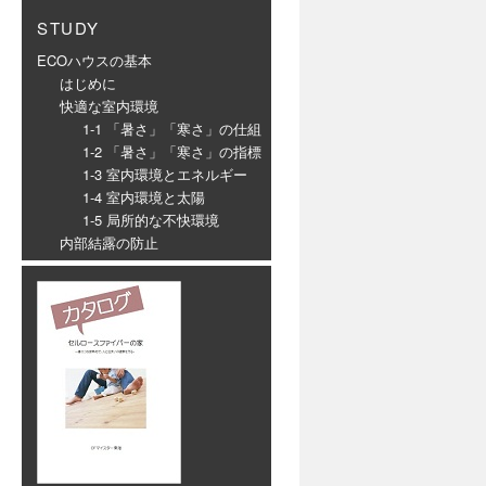
STUDY
ECOハウスの基本
はじめに
快適な室内環境
1-1 「暑さ」「寒さ」の仕組
1-2 「暑さ」「寒さ」の指標
1-3 室内環境とエネルギー
1-4 室内環境と太陽
1-5 局所的な不快環境
内部結露の防止