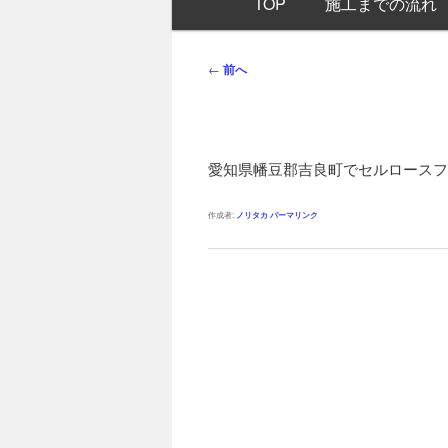
TOP
施工までの流れ
イ
ン
メ
投
←
前へ
ニ
稿
ュ
ナ
ー
ビ
ゲ
愛知県幡豆郡吉良町でセルロースフ
ー
シ
作成者:
ノリタカ
パーマリンク
ョ
ン