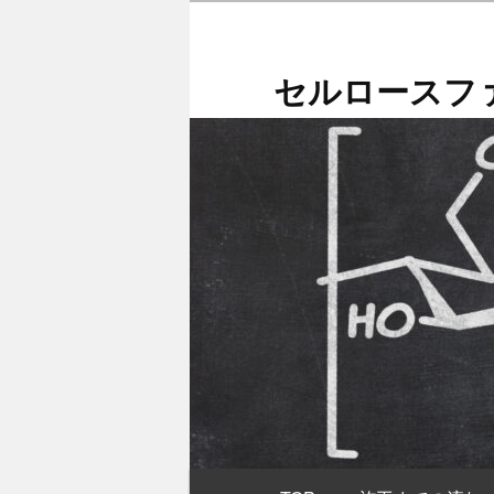
メ
イ
ン
セルロースファ
コ
ン
テ
ン
ツ
へ
移
動
メ