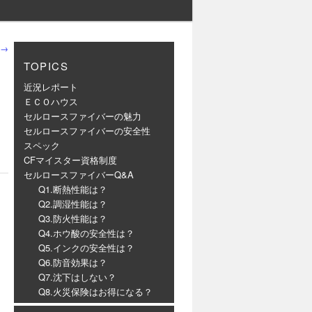
→
TOPICS
近況レポート
ＥＣＯハウス
セルロースファイバーの魅力
セルロースファイバーの安全性
スペック
CFマイスター資格制度
セルロースファイバーQ&A
Q1.断熱性能は？
Q2.調湿性能は？
Q3.防火性能は？
Q4.ホウ酸の安全性は？
Q5.インクの安全性は？
Q6.防音効果は？
Q7.沈下はしない？
Q8.火災保険はお得になる？