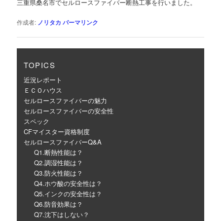
三重県桑名市でセルロースファイバー断熱工事を行いました。
ー
シ
作成者:
ノリタカ
パーマリンク
ョ
ン
TOPICS
近況レポート
ＥＣＯハウス
セルロースファイバーの魅力
セルロースファイバーの安全性
スペック
CFマイスター資格制度
セルロースファイバーQ&A
Q1.断熱性能は？
Q2.調湿性能は？
Q3.防火性能は？
Q4.ホウ酸の安全性は？
Q5.インクの安全性は？
Q6.防音効果は？
Q7.沈下はしない？