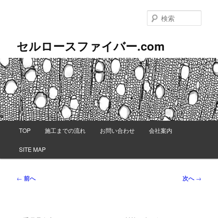
メ
イ
検
ン
索
コ
セルロースファイバー.com
ン
テ
ン
ツ
へ
移
動
メ
TOP
施工までの流れ
お問い合わせ
会社案内
イ
ン
SITE MAP
メ
ニ
ュ
投
←
前へ
次へ
→
ー
稿
ナ
ビ
ゲ