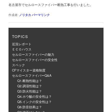
ゲ
名古屋市でセルロースファイバー断熱工事を行いました。
ー
シ
作成者:
ノリタカ
パーマリンク
ョ
ン
TOPICS
近況レポート
ＥＣＯハウス
セルロースファイバーの魅力
セルロースファイバーの安全性
スペック
CFマイスター資格制度
セルロースファイバーQ&A
Q1.断熱性能は？
Q2.調湿性能は？
Q3.防火性能は？
Q4.ホウ酸の安全性は？
Q5.インクの安全性は？
Q6.防音効果は？