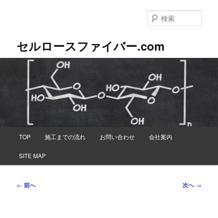
メ
イ
検
ン
索
コ
セルロースファイバー.com
ン
テ
ン
ツ
へ
移
動
メ
TOP
施工までの流れ
お問い合わせ
会社案内
イ
ン
SITE MAP
メ
ニ
ュ
投
←
前へ
次へ
→
ー
稿
ナ
ビ