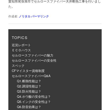
愛知県尾張旭市でセルロースファイバー天井断熱工事を行いまし
ー
た。
シ
ョ
作成者:
ノリタカ
パーマリンク
ン
TOPICS
近況レポート
ＥＣＯハウス
セルロースファイバーの魅力
セルロースファイバーの安全性
スペック
CFマイスター資格制度
セルロースファイバーQ&A
Q1.断熱性能は？
Q2.調湿性能は？
Q3.防火性能は？
Q4.ホウ酸の安全性は？
Q5.インクの安全性は？
Q6.防音効果は？