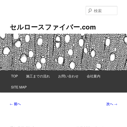
メ
イ
検
ン
索
コ
セルロースファイバー.com
ン
テ
ン
ツ
へ
移
動
メ
TOP
施工までの流れ
お問い合わせ
会社案内
イ
ン
SITE MAP
メ
ニ
ュ
投
←
前へ
次へ
→
ー
稿
ナ
ビ
ゲ