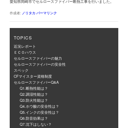
愛知県岡崎市でセルロースファイバー断熱工事を行いました。
ー
シ
作成者:
ノリタカ
パーマリンク
ョ
ン
TOPICS
近況レポート
ＥＣＯハウス
セルロースファイバーの魅力
セルロースファイバーの安全性
スペック
CFマイスター資格制度
セルロースファイバーQ&A
Q1.断熱性能は？
Q2.調湿性能は？
Q3.防火性能は？
Q4.ホウ酸の安全性は？
Q5.インクの安全性は？
Q6.防音効果は？
Q7.沈下はしない？