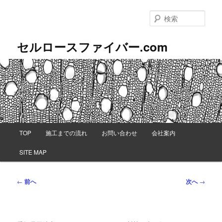
メ
イ
検
ン
索
コ
セルロースファイバー.com
ン
テ
ン
ツ
へ
移
動
メ
TOP
施工までの流れ
お問い合わせ
会社案内
イ
ン
SITE MAP
メ
ニ
ュ
投
←
前へ
次へ
→
ー
稿
ナ
ビ
ゲ