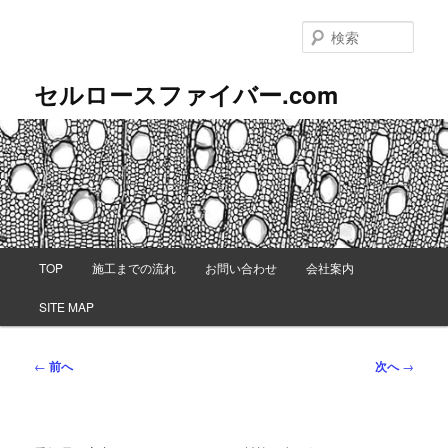
メ
イ
検
ン
索
コ
セルロースファイバー.com
ン
テ
ン
ツ
へ
移
動
メ
TOP
施工までの流れ
お問い合わせ
会社案内
イ
ン
SITE MAP
メ
ニ
ュ
投
←
前へ
次へ
→
ー
稿
ナ
ビ
ゲ