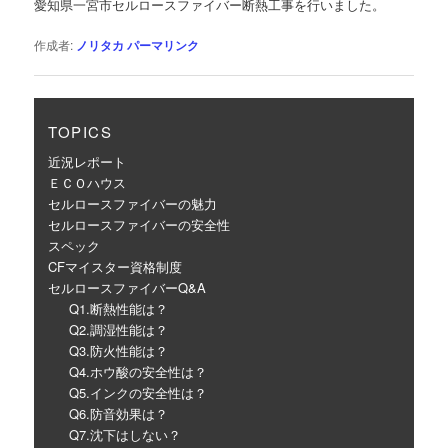
愛知県一宮市セルロースファイバー断熱工事を行いました。
ー
シ
作成者:
ノリタカ
パーマリンク
ョ
ン
TOPICS
近況レポート
ＥＣＯハウス
セルロースファイバーの魅力
セルロースファイバーの安全性
スペック
CFマイスター資格制度
セルロースファイバーQ&A
Q1.断熱性能は？
Q2.調湿性能は？
Q3.防火性能は？
Q4.ホウ酸の安全性は？
Q5.インクの安全性は？
Q6.防音効果は？
Q7.沈下はしない？