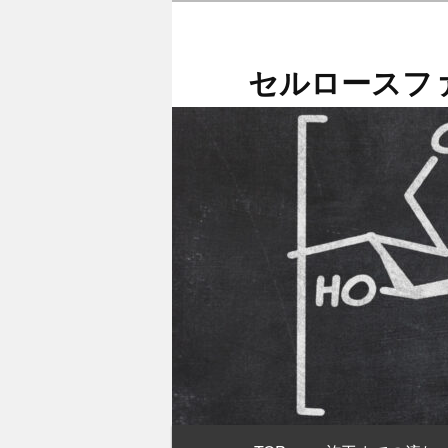
メ
イ
ン
セルロースファ
コ
ン
テ
ン
ツ
へ
移
動
メ