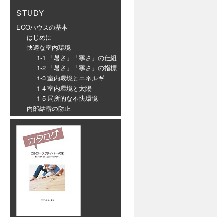
STUDY
ECOハウスの基本
はじめに
快適な室内環境
1-1 「暑さ」「寒さ」の仕組
1-2 「暑さ」「寒さ」の指標
1-3 室内環境とエネルギー
1-4 室内環境と太陽
1-5 局所的な不快環境
内部結露の防止