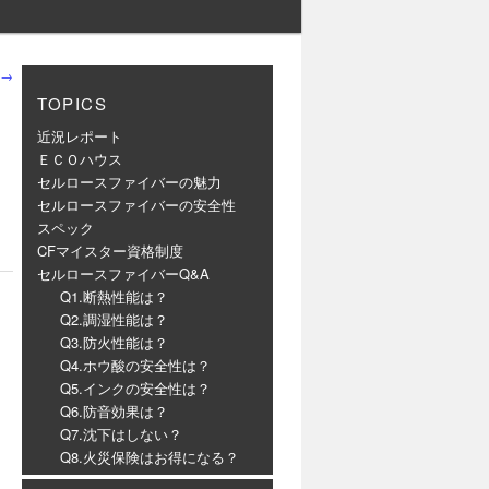
→
TOPICS
近況レポート
ＥＣＯハウス
セルロースファイバーの魅力
セルロースファイバーの安全性
スペック
CFマイスター資格制度
セルロースファイバーQ&A
Q1.断熱性能は？
Q2.調湿性能は？
Q3.防火性能は？
Q4.ホウ酸の安全性は？
Q5.インクの安全性は？
Q6.防音効果は？
Q7.沈下はしない？
Q8.火災保険はお得になる？