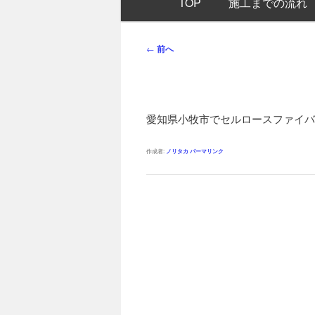
TOP
施工までの流れ
イ
ン
メ
投
←
前へ
ニ
稿
ュ
ナ
ー
ビ
ゲ
愛知県小牧市でセルロースファイバ
ー
シ
作成者:
ノリタカ
パーマリンク
ョ
ン