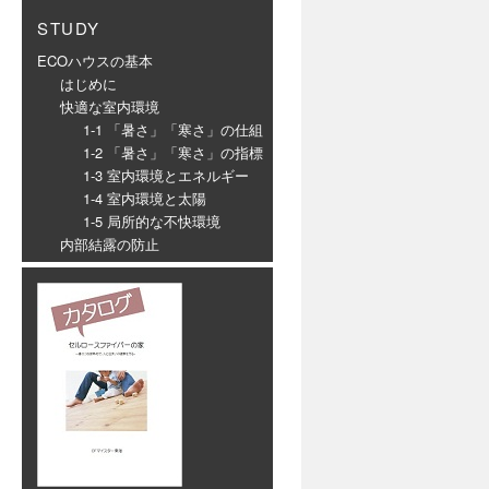
STUDY
ECOハウスの基本
はじめに
快適な室内環境
1-1 「暑さ」「寒さ」の仕組
1-2 「暑さ」「寒さ」の指標
1-3 室内環境とエネルギー
1-4 室内環境と太陽
1-5 局所的な不快環境
内部結露の防止