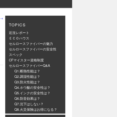
→
TOPICS
近況レポート
ＥＣＯハウス
セルロースファイバーの魅力
セルロースファイバーの安全性
スペック
CFマイスター資格制度
セルロースファイバーQ&A
Q1.断熱性能は？
Q2.調湿性能は？
Q3.防火性能は？
Q4.ホウ酸の安全性は？
Q5.インクの安全性は？
Q6.防音効果は？
Q7.沈下はしない？
Q8.火災保険はお得になる？