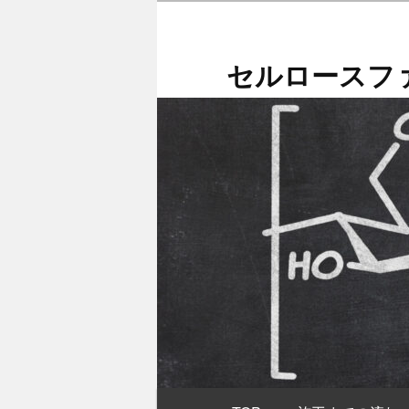
メ
イ
ン
セルロースファ
コ
ン
テ
ン
ツ
へ
移
動
メ