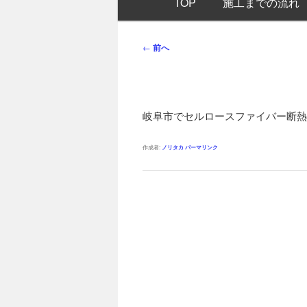
TOP
施工までの流れ
イ
ン
メ
投
←
前へ
ニ
稿
ュ
ナ
ー
ビ
ゲ
岐阜市でセルロースファイバー断熱
ー
シ
作成者:
ノリタカ
パーマリンク
ョ
ン