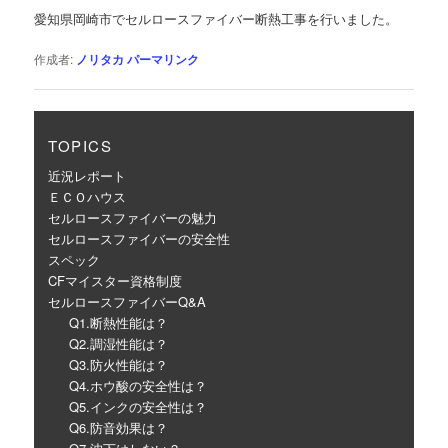
ゲ
愛知県岡崎市でセルロースファイバー断熱工事を行いました。
ー
シ
作成者:
ノリタカ
パーマリンク
ョ
ン
TOPICS
近況レポート
ＥＣＯハウス
セルロースファイバーの魅力
セルロースファイバーの安全性
スペック
CFマイスター資格制度
セルロースファイバーQ&A
Q1.断熱性能は？
Q2.調湿性能は？
Q3.防火性能は？
Q4.ホウ酸の安全性は？
Q5.インクの安全性は？
Q6.防音効果は？