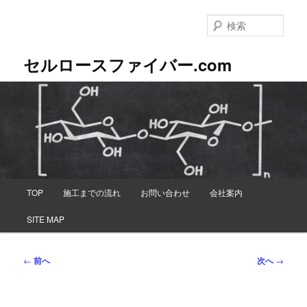
メ
イ
検
ン
索
コ
セルロースファイバー.com
ン
テ
ン
ツ
へ
移
動
メ
TOP
施工までの流れ
お問い合わせ
会社案内
イ
ン
SITE MAP
メ
ニ
ュ
投
←
前へ
次へ
→
ー
稿
ナ
ビ