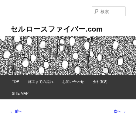
メ
イ
検
ン
索
コ
セルロースファイバー.com
ン
テ
ン
ツ
へ
移
動
メ
TOP
施工までの流れ
お問い合わせ
会社案内
イ
ン
SITE MAP
メ
ニ
ュ
投
←
前へ
次へ
→
ー
稿
ナ
ビ
ゲ