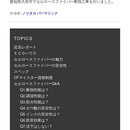
愛知県大府市でセルロースファイバー断熱工事を行いました。
ー
シ
作成者:
ノリタカ
パーマリンク
ョ
ン
TOPICS
近況レポート
ＥＣＯハウス
セルロースファイバーの魅力
セルロースファイバーの安全性
スペック
CFマイスター資格制度
セルロースファイバーQ&A
Q1.断熱性能は？
Q2.調湿性能は？
Q3.防火性能は？
Q4.ホウ酸の安全性は？
Q5.インクの安全性は？
Q6.防音効果は？
Q7.沈下はしない？