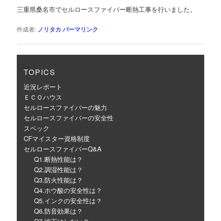
ゲ
三重県桑名市でセルロースファイバー断熱工事を行いました。
ー
シ
作成者:
ノリタカ
パーマリンク
ョ
ン
TOPICS
近況レポート
ＥＣＯハウス
セルロースファイバーの魅力
セルロースファイバーの安全性
スペック
CFマイスター資格制度
セルロースファイバーQ&A
Q1.断熱性能は？
Q2.調湿性能は？
Q3.防火性能は？
Q4.ホウ酸の安全性は？
Q5.インクの安全性は？
Q6.防音効果は？