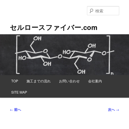
メ
イ
検
ン
索
コ
セルロースファイバー.com
ン
テ
ン
ツ
へ
移
動
メ
TOP
施工までの流れ
お問い合わせ
会社案内
イ
ン
SITE MAP
メ
ニ
ュ
投
←
前へ
次へ
→
ー
稿
ナ
ビ