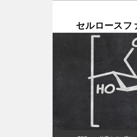
メ
イ
ン
セルロースファ
コ
ン
テ
ン
ツ
へ
移
動
メ