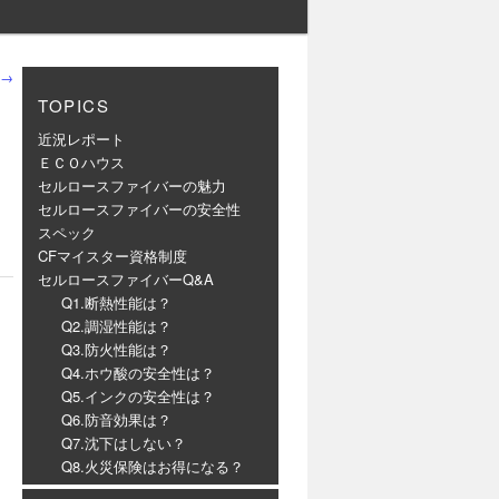
→
TOPICS
近況レポート
ＥＣＯハウス
セルロースファイバーの魅力
セルロースファイバーの安全性
スペック
CFマイスター資格制度
セルロースファイバーQ&A
Q1.断熱性能は？
Q2.調湿性能は？
Q3.防火性能は？
Q4.ホウ酸の安全性は？
Q5.インクの安全性は？
Q6.防音効果は？
Q7.沈下はしない？
Q8.火災保険はお得になる？