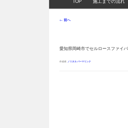
TOP
施工までの流れ
イ
ン
メ
投
←
前へ
ニ
稿
ュ
ナ
ー
ビ
ゲ
愛知県岡崎市でセルロースファイバ
ー
シ
作成者:
ノリタカ
パーマリンク
ョ
ン