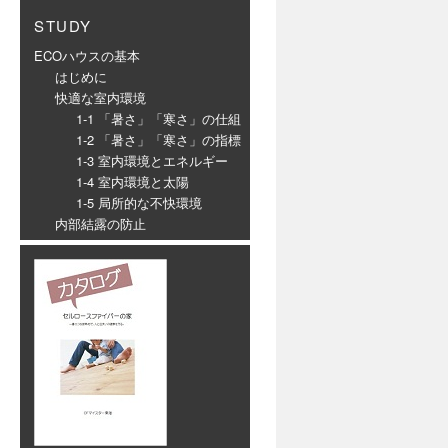
STUDY
ECOハウスの基本
はじめに
快適な室内環境
1-1 「暑さ」「寒さ」の仕組
1-2 「暑さ」「寒さ」の指標
1-3 室内環境とエネルギー
1-4 室内環境と太陽
1-5 局所的な不快環境
内部結露の防止