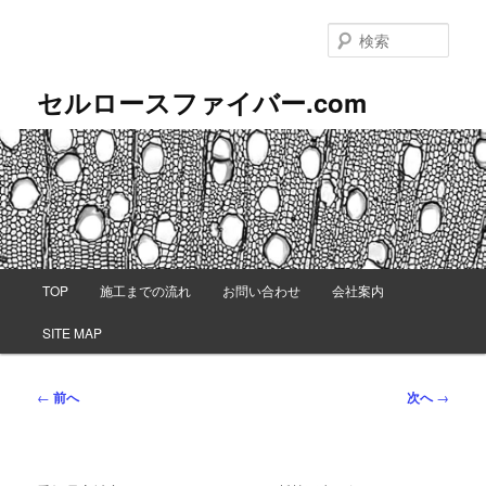
メ
イ
検
ン
索
コ
セルロースファイバー.com
ン
テ
ン
ツ
へ
移
動
メ
TOP
施工までの流れ
お問い合わせ
会社案内
イ
ン
SITE MAP
メ
ニ
ュ
投
←
前へ
次へ
→
ー
稿
ナ
ビ
ゲ