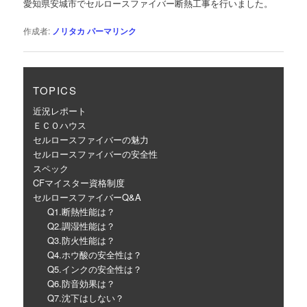
愛知県安城市でセルロースファイバー断熱工事を行いました。
ー
シ
作成者:
ノリタカ
パーマリンク
ョ
ン
TOPICS
近況レポート
ＥＣＯハウス
セルロースファイバーの魅力
セルロースファイバーの安全性
スペック
CFマイスター資格制度
セルロースファイバーQ&A
Q1.断熱性能は？
Q2.調湿性能は？
Q3.防火性能は？
Q4.ホウ酸の安全性は？
Q5.インクの安全性は？
Q6.防音効果は？
Q7.沈下はしない？