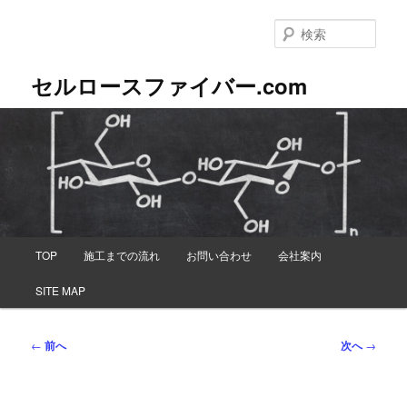
メ
イ
検
ン
索
コ
セルロースファイバー.com
ン
テ
ン
ツ
へ
移
動
メ
TOP
施工までの流れ
お問い合わせ
会社案内
イ
ン
SITE MAP
メ
ニ
ュ
投
←
前へ
次へ
→
ー
稿
ナ
ビ