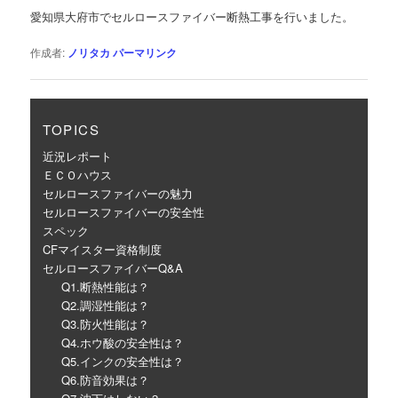
ゲ
愛知県大府市でセルロースファイバー断熱工事を行いました。
ー
シ
作成者:
ノリタカ
パーマリンク
ョ
ン
TOPICS
近況レポート
ＥＣＯハウス
セルロースファイバーの魅力
セルロースファイバーの安全性
スペック
CFマイスター資格制度
セルロースファイバーQ&A
Q1.断熱性能は？
Q2.調湿性能は？
Q3.防火性能は？
Q4.ホウ酸の安全性は？
Q5.インクの安全性は？
Q6.防音効果は？