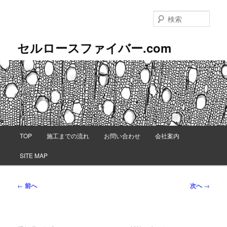
メ
イ
検
ン
索
コ
セルロースファイバー.com
ン
テ
ン
ツ
へ
移
動
メ
TOP
施工までの流れ
お問い合わせ
会社案内
イ
ン
SITE MAP
メ
ニ
ュ
投
←
前へ
次へ
→
ー
稿
ナ
ビ
ゲ