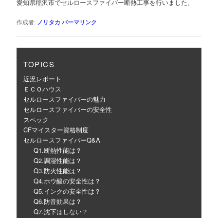
愛知県稲沢市でセルロースファイバー断熱工事を行いました。
ー
シ
作成者:
ノリタカ
パーマリンク
ョ
ン
TOPICS
近況レポート
ＥＣＯハウス
セルロースファイバーの魅力
セルロースファイバーの安全性
スペック
CFマイスター資格制度
セルロースファイバーQ&A
Q1.断熱性能は？
Q2.調湿性能は？
Q3.防火性能は？
Q4.ホウ酸の安全性は？
Q5.インクの安全性は？
Q6.防音効果は？
Q7.沈下はしない？