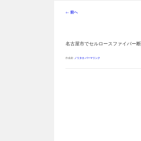
ン
メ
投
←
前へ
ニ
稿
ュ
ナ
ー
ビ
ゲ
名古屋市でセルロースファイバー断
ー
シ
作成者:
ノリタカ
パーマリンク
ョ
ン