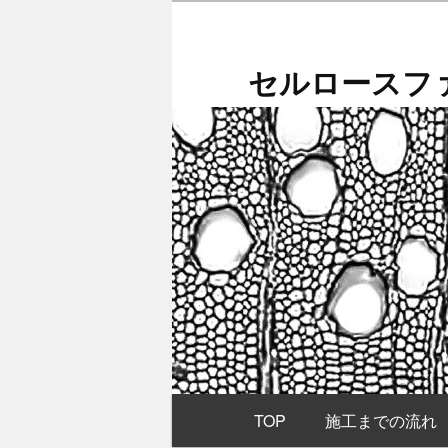
メ
イ
ン
セルロースファ
コ
ン
テ
ン
ツ
へ
移
動
メ
TOP
施工までの流れ
イ