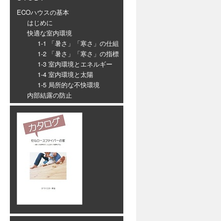
ECOハウスの基本
はじめに
快適な室内環境
1-1 「暑さ」「寒さ」の仕組
1-2 「暑さ」「寒さ」の指標
1-3 室内環境とエネルギー
1-4 室内環境と太陽
1-5 局所的な不快環境
内部結露の防止