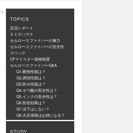
→
TOPICS
近況レポート
ＥＣＯハウス
セルロースファイバーの魅力
セルロースファイバーの安全性
スペック
CFマイスター資格制度
セルロースファイバーQ&A
Q1.断熱性能は？
Q2.調湿性能は？
Q3.防火性能は？
Q4.ホウ酸の安全性は？
Q5.インクの安全性は？
Q6.防音効果は？
Q7.沈下はしない？
Q8.火災保険はお得になる？
STUDY