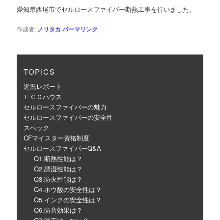
ゲ
愛知県西尾市でセルロースファイバー断熱工事を行いました。
ー
シ
作成者:
ノリタカ
パーマリンク
ョ
ン
TOPICS
近況レポート
ＥＣＯハウス
セルロースファイバーの魅力
セルロースファイバーの安全性
スペック
CFマイスター資格制度
セルロースファイバーQ&A
Q1.断熱性能は？
Q2.調湿性能は？
Q3.防火性能は？
Q4.ホウ酸の安全性は？
Q5.インクの安全性は？
Q6.防音効果は？