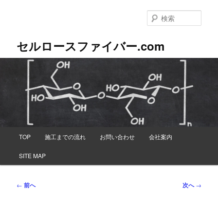
メ
イ
検
ン
索
コ
セルロースファイバー.com
ン
テ
ン
ツ
へ
移
動
メ
TOP
施工までの流れ
お問い合わせ
会社案内
イ
ン
SITE MAP
メ
ニ
ュ
投
←
前へ
次へ
→
ー
稿
ナ
ビ