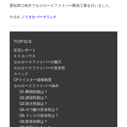
ゲ
愛知県江南市でセルロースファイバー断熱工事を行いました。
ー
シ
作成者:
ノリタカ
パーマリンク
ョ
ン
TOPICS
近況レポート
ＥＣＯハウス
セルロースファイバーの魅力
セルロースファイバーの安全性
スペック
CFマイスター資格制度
セルロースファイバーQ&A
Q1.断熱性能は？
Q2.調湿性能は？
Q3.防火性能は？
Q4.ホウ酸の安全性は？
Q5.インクの安全性は？
Q6.防音効果は？