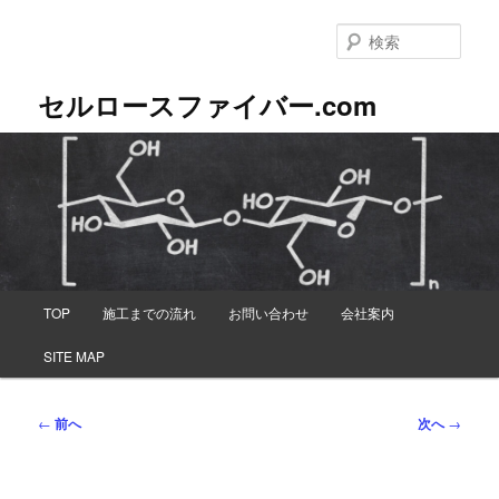
メ
イ
検
ン
索
コ
セルロースファイバー.com
ン
テ
ン
ツ
へ
移
動
メ
TOP
施工までの流れ
お問い合わせ
会社案内
イ
ン
SITE MAP
メ
ニ
ュ
投
←
前へ
次へ
→
ー
稿
ナ
ビ