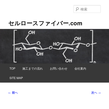
メ
イ
検
ン
索
コ
セルロースファイバー.com
ン
テ
ン
ツ
へ
移
動
メ
TOP
施工までの流れ
お問い合わせ
会社案内
イ
ン
SITE MAP
メ
ニ
ュ
投
←
前へ
次へ
→
ー
稿
ナ
ビ