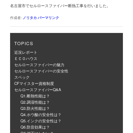
ゲ
名古屋市でセルロースファイバー断熱工事を行いました。
ー
シ
作成者:
ノリタカ
パーマリンク
ョ
ン
TOPICS
近況レポート
ＥＣＯハウス
セルロースファイバーの魅力
セルロースファイバーの安全性
スペック
CFマイスター資格制度
セルロースファイバーQ&A
Q1.断熱性能は？
Q2.調湿性能は？
Q3.防火性能は？
Q4.ホウ酸の安全性は？
Q5.インクの安全性は？
Q6.防音効果は？