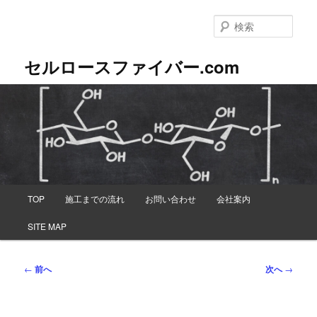
メ
イ
検
ン
索
コ
セルロースファイバー.com
ン
テ
ン
ツ
へ
移
動
メ
TOP
施工までの流れ
お問い合わせ
会社案内
イ
ン
SITE MAP
メ
ニ
ュ
投
←
前へ
次へ
→
ー
稿
ナ
ビ