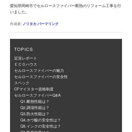
ゲ
愛知県岡崎市でセルロースファイバー断熱のリフォーム工事を行
ー
いました。
シ
ョ
作成者:
ノリタカ
パーマリンク
ン
TOPICS
近況レポート
ＥＣＯハウス
セルロースファイバーの魅力
セルロースファイバーの安全性
スペック
CFマイスター資格制度
セルロースファイバーQ&A
Q1.断熱性能は？
Q2.調湿性能は？
Q3.防火性能は？
Q4.ホウ酸の安全性は？
Q5.インクの安全性は？