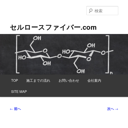
メ
イ
検
ン
索
コ
セルロースファイバー.com
ン
テ
ン
ツ
へ
移
動
メ
TOP
施工までの流れ
お問い合わせ
会社案内
イ
ン
SITE MAP
メ
ニ
ュ
投
←
前へ
次へ
→
ー
稿
ナ
ビ