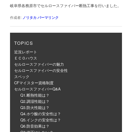
ゲ
岐阜県各務原市でセルロースファイバー断熱工事を行いました。
ー
シ
作成者:
ノリタカ
パーマリンク
ョ
ン
TOPICS
近況レポート
ＥＣＯハウス
セルロースファイバーの魅力
セルロースファイバーの安全性
スペック
CFマイスター資格制度
セルロースファイバーQ&A
Q1.断熱性能は？
Q2.調湿性能は？
Q3.防火性能は？
Q4.ホウ酸の安全性は？
Q5.インクの安全性は？
Q6.防音効果は？