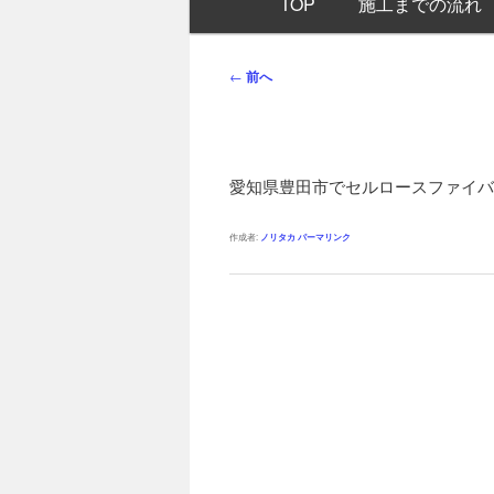
TOP
施工までの流れ
イ
ン
メ
投
←
前へ
ニ
稿
ュ
ナ
ー
ビ
ゲ
愛知県豊田市でセルロースファイバ
ー
シ
作成者:
ノリタカ
パーマリンク
ョ
ン