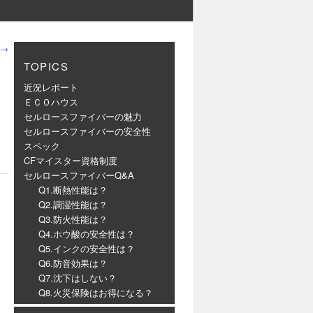
→
TOPICS
近況レポート
ＥＣＯハウス
セルロースファイバーの魅力
セルロースファイバーの安全性
スペック
CFマイスター資格制度
セルロースファイバーQ&A
Q1.断熱性能は？
Q2.調湿性能は？
Q3.防火性能は？
Q4.ホウ酸の安全性は？
Q5.インクの安全性は？
Q6.防音効果は？
Q7.沈下はしない？
Q8.火災保険はお得になる？