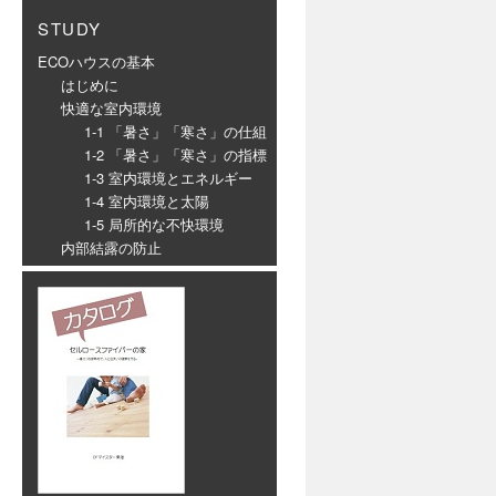
STUDY
ECOハウスの基本
はじめに
快適な室内環境
1-1 「暑さ」「寒さ」の仕組
1-2 「暑さ」「寒さ」の指標
1-3 室内環境とエネルギー
1-4 室内環境と太陽
1-5 局所的な不快環境
内部結露の防止