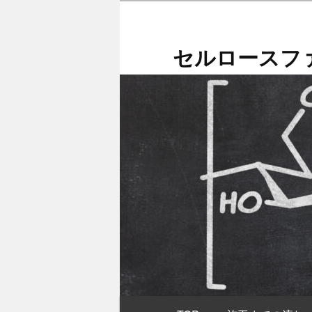
メ
イ
ン
セルロースファ
コ
ン
テ
ン
ツ
へ
移
動
メ