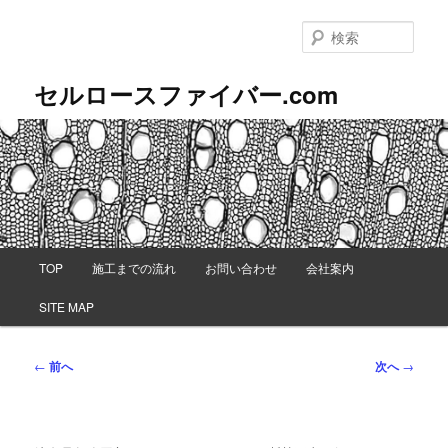
メ
イ
検
ン
索
コ
セルロースファイバー.com
ン
テ
ン
ツ
へ
移
動
メ
TOP
施工までの流れ
お問い合わせ
会社案内
イ
ン
SITE MAP
メ
ニ
ュ
投
←
前へ
次へ
→
ー
稿
ナ
ビ
ゲ