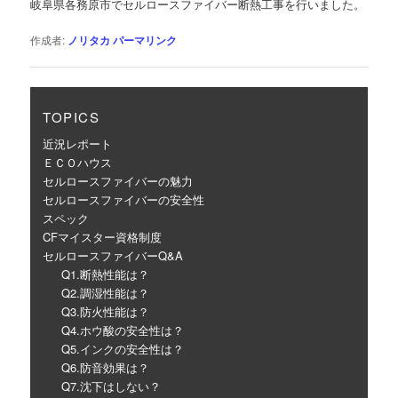
岐阜県各務原市でセルロースファイバー断熱工事を行いました。
ー
シ
作成者:
ノリタカ
パーマリンク
ョ
ン
TOPICS
近況レポート
ＥＣＯハウス
セルロースファイバーの魅力
セルロースファイバーの安全性
スペック
CFマイスター資格制度
セルロースファイバーQ&A
Q1.断熱性能は？
Q2.調湿性能は？
Q3.防火性能は？
Q4.ホウ酸の安全性は？
Q5.インクの安全性は？
Q6.防音効果は？
Q7.沈下はしない？