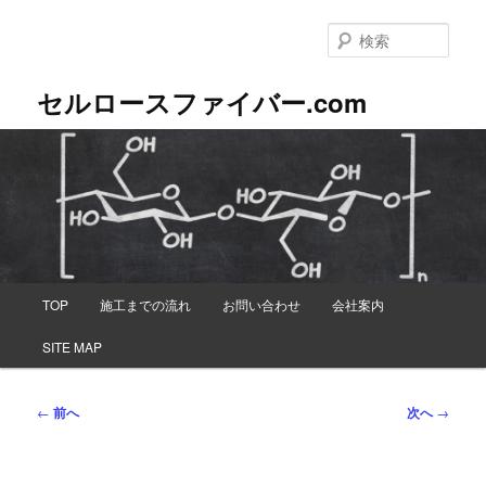
メ
イ
検
ン
索
コ
セルロースファイバー.com
ン
テ
ン
ツ
へ
移
動
メ
TOP
施工までの流れ
お問い合わせ
会社案内
イ
ン
SITE MAP
メ
ニ
ュ
投
←
前へ
次へ
→
ー
稿
ナ
ビ