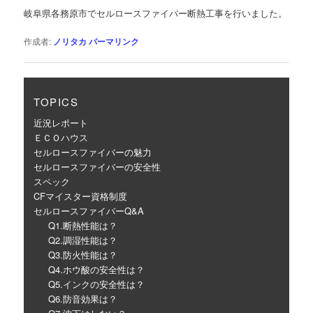
ゲ
岐阜県各務原市でセルロースファイバー断熱工事を行いました。
ー
シ
作成者:
ノリタカ
パーマリンク
ョ
ン
TOPICS
近況レポート
ＥＣＯハウス
セルロースファイバーの魅力
セルロースファイバーの安全性
スペック
CFマイスター資格制度
セルロースファイバーQ&A
Q1.断熱性能は？
Q2.調湿性能は？
Q3.防火性能は？
Q4.ホウ酸の安全性は？
Q5.インクの安全性は？
Q6.防音効果は？