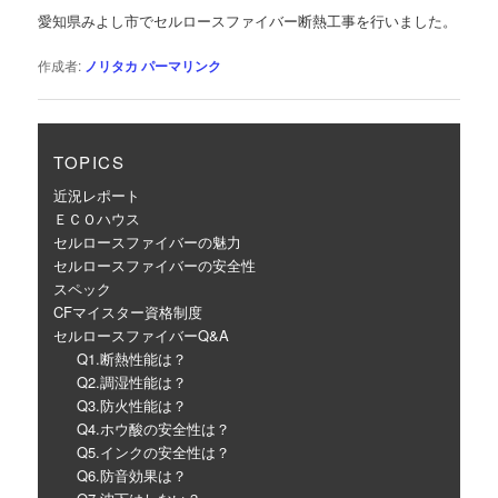
ゲ
愛知県みよし市でセルロースファイバー断熱工事を行いました。
ー
シ
作成者:
ノリタカ
パーマリンク
ョ
ン
TOPICS
近況レポート
ＥＣＯハウス
セルロースファイバーの魅力
セルロースファイバーの安全性
スペック
CFマイスター資格制度
セルロースファイバーQ&A
Q1.断熱性能は？
Q2.調湿性能は？
Q3.防火性能は？
Q4.ホウ酸の安全性は？
Q5.インクの安全性は？
Q6.防音効果は？