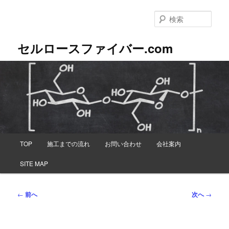
メ
イ
検
ン
索
コ
セルロースファイバー.com
ン
テ
ン
ツ
へ
移
動
メ
TOP
施工までの流れ
お問い合わせ
会社案内
イ
ン
SITE MAP
メ
ニ
ュ
投
←
前へ
次へ
→
ー
稿
ナ
ビ