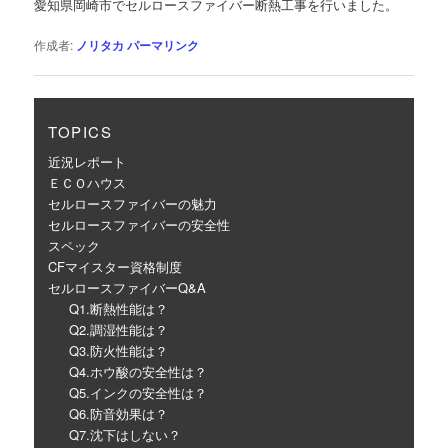
愛知県岡崎市でセルロースファイバー断熱工事を行いました。
ー
シ
作成者:
ノリタカ
パーマリンク
ョ
ン
TOPICS
近況レポート
ＥＣＯハウス
セルロースファイバーの魅力
セルロースファイバーの安全性
スペック
CFマイスター資格制度
セルロースファイバーQ&A
Q1.断熱性能は？
Q2.調湿性能は？
Q3.防火性能は？
Q4.ホウ酸の安全性は？
Q5.インクの安全性は？
Q6.防音効果は？
Q7.沈下はしない？