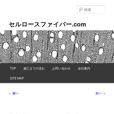
メ
イ
検
ン
索
コ
セルロースファイバー.com
ン
テ
ン
ツ
へ
移
動
メ
TOP
施工までの流れ
お問い合わせ
会社案内
イ
ン
SITE MAP
メ
ニ
ュ
投
←
前へ
次へ
→
ー
稿
ナ
ビ
ゲ