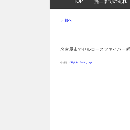
TOP
施工までの流れ
イ
ン
メ
投
←
前へ
ニ
稿
ュ
ナ
ー
ビ
ゲ
名古屋市でセルロースファイバー断
ー
シ
作成者:
ノリタカ
パーマリンク
ョ
ン