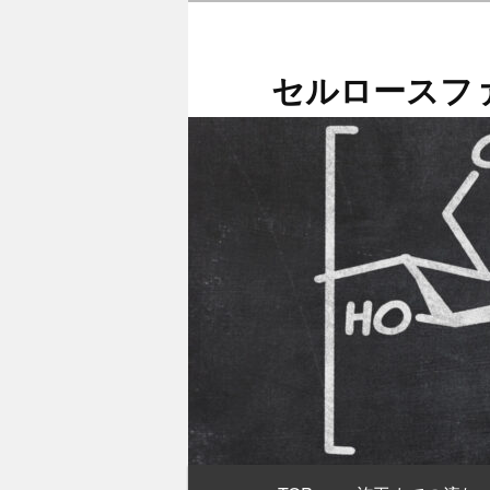
メ
イ
ン
セルロースファ
コ
ン
テ
ン
ツ
へ
移
動
メ