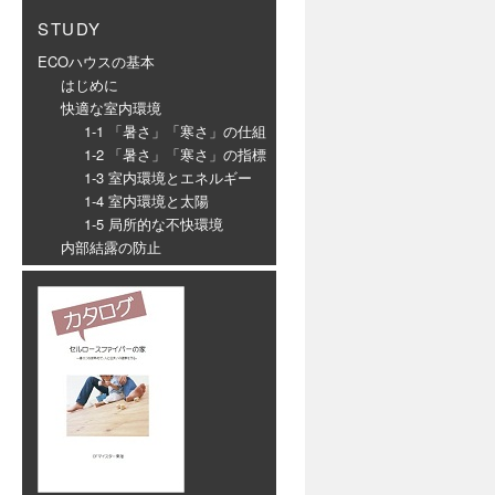
STUDY
ECOハウスの基本
はじめに
快適な室内環境
1-1 「暑さ」「寒さ」の仕組
1-2 「暑さ」「寒さ」の指標
1-3 室内環境とエネルギー
1-4 室内環境と太陽
1-5 局所的な不快環境
内部結露の防止