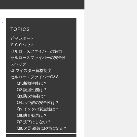
→
TOPICS
近況レポート
ＥＣＯハウス
セルロースファイバーの魅力
セルロースファイバーの安全性
スペック
CFマイスター資格制度
セルロースファイバーQ&A
Q1.断熱性能は？
Q2.調湿性能は？
Q3.防火性能は？
Q4.ホウ酸の安全性は？
Q5.インクの安全性は？
Q6.防音効果は？
Q7.沈下はしない？
Q8.火災保険はお得になる？