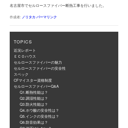
ゲ
名古屋市でセルロースファイバー断熱工事を行いました。
ー
シ
作成者:
ノリタカ
パーマリンク
ョ
ン
TOPICS
近況レポート
ＥＣＯハウス
セルロースファイバーの魅力
セルロースファイバーの安全性
スペック
CFマイスター資格制度
セルロースファイバーQ&A
Q1.断熱性能は？
Q2.調湿性能は？
Q3.防火性能は？
Q4.ホウ酸の安全性は？
Q5.インクの安全性は？
Q6.防音効果は？