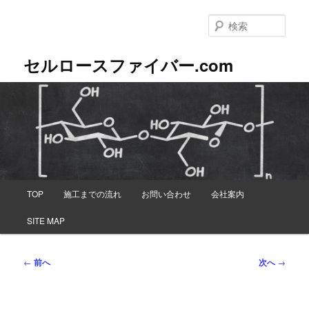
メ
イ
検
ン
索
コ
セルロースファイバー.com
ン
テ
ン
ツ
へ
移
動
メ
TOP
施工までの流れ
お問い合わせ
会社案内
イ
ン
SITE MAP
メ
ニ
ュ
投
←
前へ
次へ
→
ー
稿
ナ
ビ