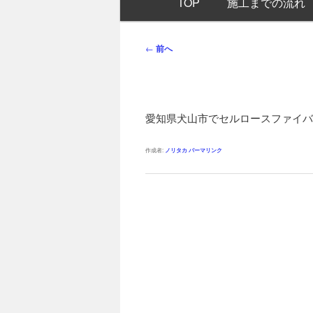
TOP
施工までの流れ
イ
ン
メ
投
←
前へ
ニ
稿
ュ
ナ
ー
ビ
ゲ
愛知県犬山市でセルロースファイバ
ー
シ
作成者:
ノリタカ
パーマリンク
ョ
ン