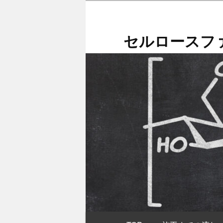
メ
イ
ン
セルロースファ
コ
ン
テ
ン
ツ
へ
移
動
メ