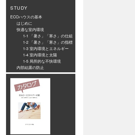
STUDY
ECOハウスの基本
はじめに
快適な室内環境
1-1 「暑さ」「寒さ」の仕組
1-2 「暑さ」「寒さ」の指標
1-3 室内環境とエネルギー
1-4 室内環境と太陽
1-5 局所的な不快環境
内部結露の防止