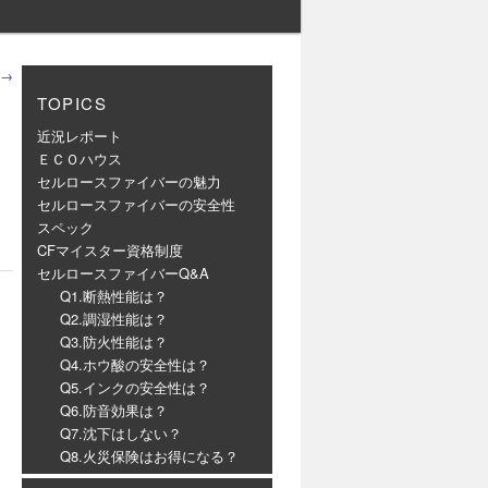
→
TOPICS
近況レポート
ＥＣＯハウス
セルロースファイバーの魅力
セルロースファイバーの安全性
スペック
CFマイスター資格制度
セルロースファイバーQ&A
Q1.断熱性能は？
Q2.調湿性能は？
Q3.防火性能は？
Q4.ホウ酸の安全性は？
Q5.インクの安全性は？
Q6.防音効果は？
Q7.沈下はしない？
Q8.火災保険はお得になる？