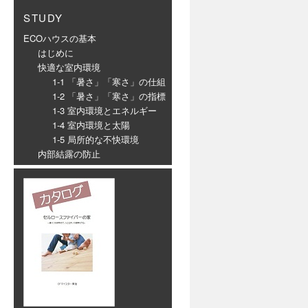
STUDY
ECOハウスの基本
はじめに
快適な室内環境
1-1 「暑さ」「寒さ」の仕組
1-2 「暑さ」「寒さ」の指標
1-3 室内環境とエネルギー
1-4 室内環境と太陽
1-5 局所的な不快環境
内部結露の防止