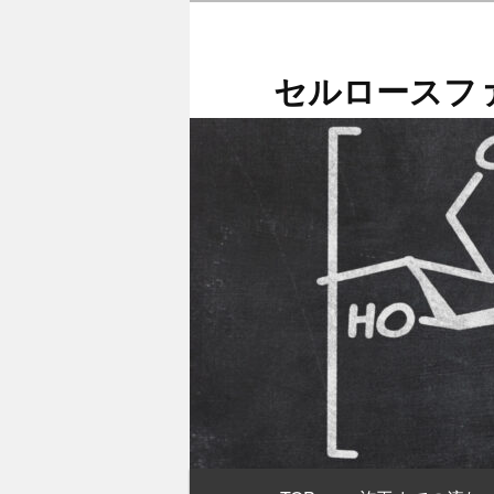
メ
イ
ン
セルロースファ
コ
ン
テ
ン
ツ
へ
移
動
メ