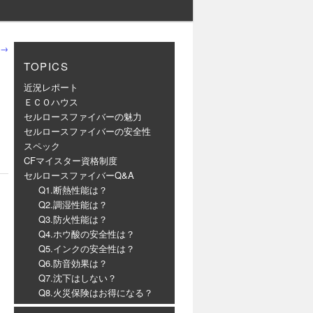
→
TOPICS
近況レポート
ＥＣＯハウス
セルロースファイバーの魅力
セルロースファイバーの安全性
スペック
CFマイスター資格制度
セルロースファイバーQ&A
Q1.断熱性能は？
Q2.調湿性能は？
Q3.防火性能は？
Q4.ホウ酸の安全性は？
Q5.インクの安全性は？
Q6.防音効果は？
Q7.沈下はしない？
Q8.火災保険はお得になる？