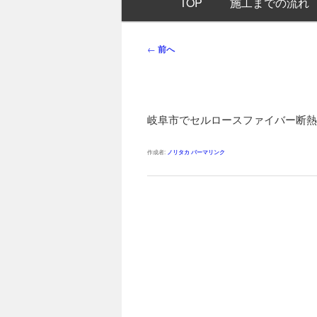
TOP
施工までの流れ
イ
ン
メ
投
←
前へ
ニ
稿
ュ
ナ
ー
ビ
ゲ
岐阜市でセルロースファイバー断熱
ー
シ
作成者:
ノリタカ
パーマリンク
ョ
ン