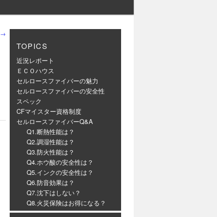
→
TOPICS
近況レポート
ＥＣＯハウス
セルロースファイバーの魅力
セルロースファイバーの安全性
スペック
CFマイスター資格制度
セルロースファイバーQ&A
Q1.断熱性能は？
Q2.調湿性能は？
Q3.防火性能は？
Q4.ホウ酸の安全性は？
Q5.インクの安全性は？
Q6.防音効果は？
Q7.沈下はしない？
Q8.火災保険はお得になる？