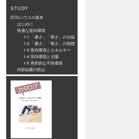
STUDY
ECOハウスの基本
はじめに
快適な室内環境
1-1 「暑さ」「寒さ」の仕組
1-2 「暑さ」「寒さ」の指標
1-3 室内環境とエネルギー
1-4 室内環境と太陽
1-5 局所的な不快環境
内部結露の防止