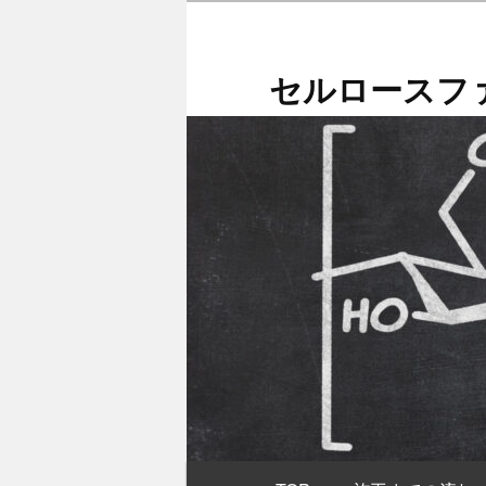
メ
イ
ン
セルロースファ
コ
ン
テ
ン
ツ
へ
移
動
メ