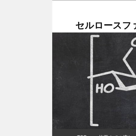
メ
イ
ン
セルロースファ
コ
ン
テ
ン
ツ
へ
移
動
メ