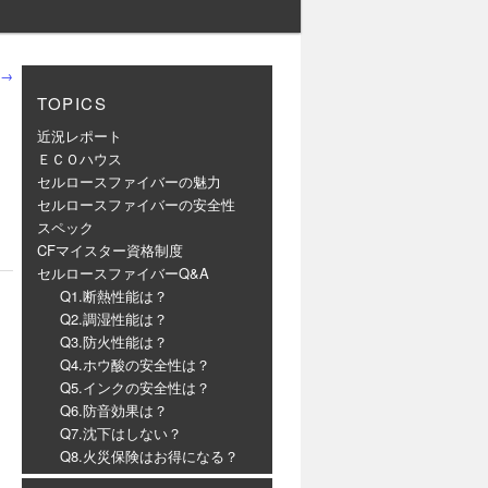
→
TOPICS
近況レポート
ＥＣＯハウス
セルロースファイバーの魅力
セルロースファイバーの安全性
スペック
CFマイスター資格制度
セルロースファイバーQ&A
Q1.断熱性能は？
Q2.調湿性能は？
Q3.防火性能は？
Q4.ホウ酸の安全性は？
Q5.インクの安全性は？
Q6.防音効果は？
Q7.沈下はしない？
Q8.火災保険はお得になる？