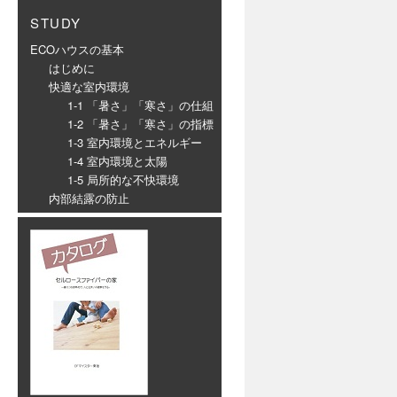
STUDY
ECOハウスの基本
はじめに
快適な室内環境
1-1 「暑さ」「寒さ」の仕組
1-2 「暑さ」「寒さ」の指標
1-3 室内環境とエネルギー
1-4 室内環境と太陽
1-5 局所的な不快環境
内部結露の防止