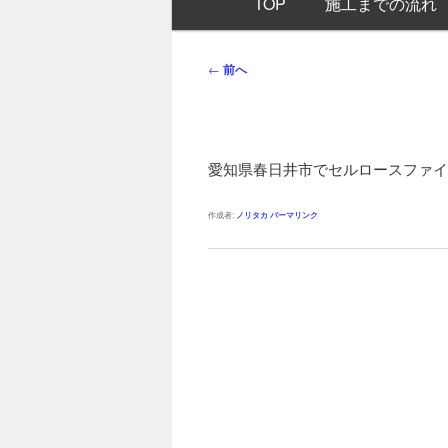
TOP
施工までの流れ
イ
ン
メ
投
←
前へ
ニ
稿
ュ
ナ
ー
ビ
ゲ
愛知県春日井市でセルロースファイ
ー
シ
作成者:
ノリタカ
パーマリンク
ョ
ン