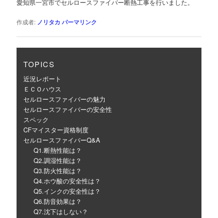
愛知県一宮市でセルロースファイバー断熱工事を行いました。
ー
シ
作成者:
ノリタカ
パーマリンク
ョ
ン
TOPICS
近況レポート
ＥＣＯハウス
セルロースファイバーの魅力
セルロースファイバーの安全性
スペック
CFマイスター資格制度
セルロースファイバーQ&A
Q1.断熱性能は？
Q2.調湿性能は？
Q3.防火性能は？
Q4.ホウ酸の安全性は？
Q5.インクの安全性は？
Q6.防音効果は？
Q7.沈下はしない？